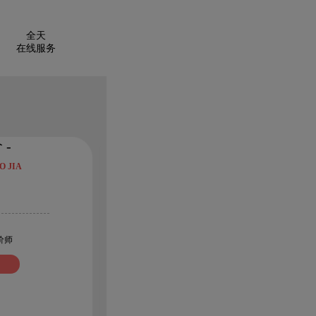
全天
在线服务
 -
O JIA
价师