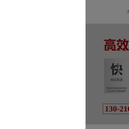
|
130-21