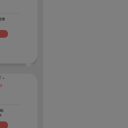
程类
 -
UO
助
率