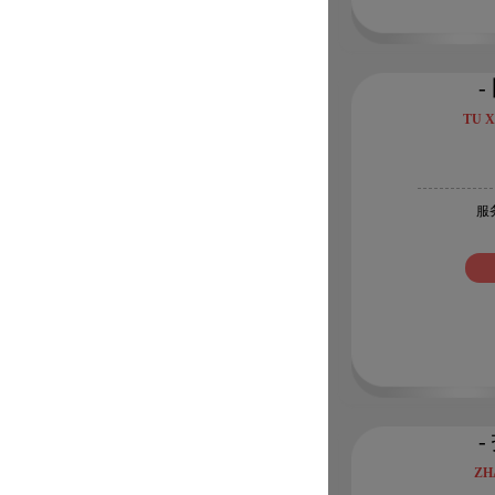
-
TU X
服
-
ZH