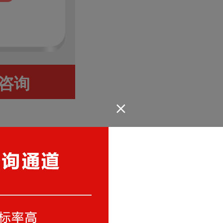
咨询
+
处下手