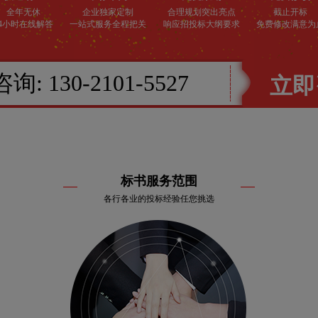
全年无休
企业独家定制
合理规划突出亮点
截止开标
24小时在线解答
一站式服务全程把关
响应招投标大纲要求
免费修改满意为
咨询:
130-2101-5527
立即
标书服务范围
各行各业的投标经验任您挑选