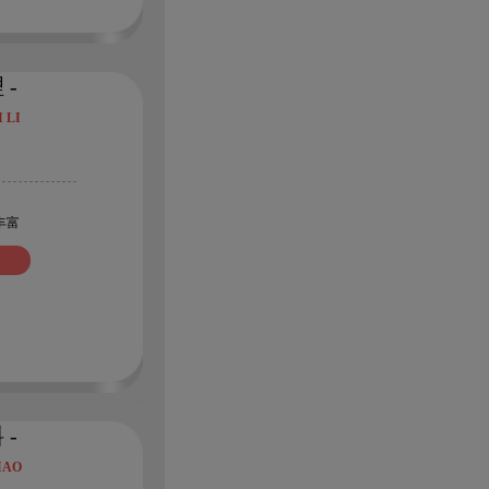
 -
 LI
丰富
 -
IAO