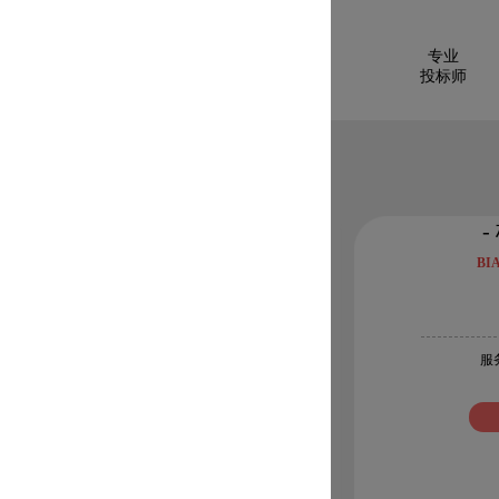
专业
投标师
-
BI
服